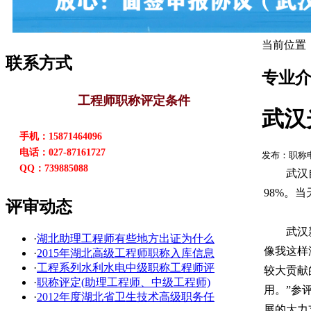
当前位置
联系方式
专业
工程师职称评定条件
武汉
手机：15871464096
电话：027-87161727
发布：职称
QQ：739885088
武汉
98%。
评审动态
武汉
·
湖北助理工程师有些地方出证为什么
像我这样
·
2015年湖北高级工程师职称入库信息
·
工程系列水利水电中级职称工程师评
较大贡献
·
职称评定(助理工程师、中级工程师)
用。”参
·
2012年度湖北省卫生技术高级职务任
展的大力