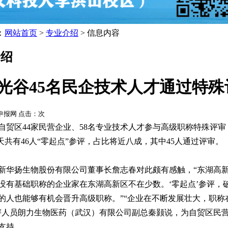
：
网站首页
>
专业介绍
> 信息内容
介绍
光谷45名民企技术人才通过特
申报网 点击：
次
自贸区44家民营企业、58名专业技术人才参与高级职称特殊评审
当天共有46人“零起点”参评，占比将近八成，其中45人通过评审。
新华扬生物股份有限公司董事长詹志春对此颇有感触，“东湖高
没有基础职称的企业家在东湖高新区不在少数。‘零起点’参评，
的人也能够有机会晋升高级职称。”“企业在不断发展壮大，职
评人员朗力生物医药（武汉）有限公司副总秦颢说，为自贸区民
支持。