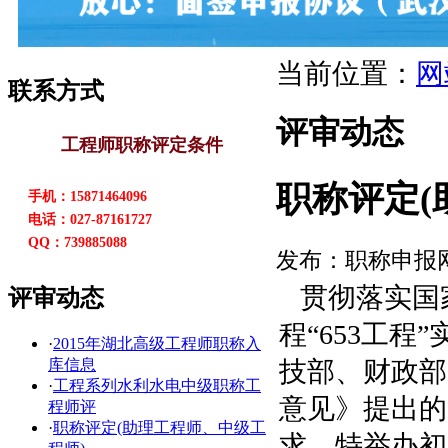
当前位置：
网
联系方式
评审动态
工程师职称评定条件
职称评定(
手机：15871464096
电话：027-87161727
QQ：739885088
发布：职称申报
贯彻落实国
评审动态
程“653工
·
2015年湖北高级工程师职称入
库信息
技部、财政部
·
工程系列水利水电中级职称工
意见》提出的
程师评
·
职称评定(助理工程师、中级工
求，特举办初