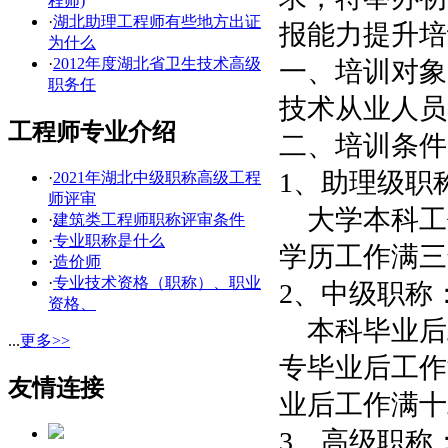
程师)
·
湖北助理工程师有些地方出证
报能力提升培
为什么
·
2012年度湖北省卫生技术高级
一、培训对象
职务任
技术从业人员
工程师专业介绍
二、培训条件
1、助理级职
·
2021年湖北中级职称高级工程
师评审
大学本科工
·
建筑类工程师职称评审条件
·
专业职称是什么
学历工作满三
·
造价师
·
专业技术资格（职称）、职业
2、中级职称
资格、
本科毕业后
...
更多>>
专毕业后工作
友情连接
业后工作满十
3、高级职称